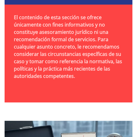
El contenido de esta sección se ofrece
únicamente con fines informativos y no
constituye asesoramiento jurídico ni una
recomendación formal de servicios. Para
cualquier asunto concreto, le recomendamos
considerar las circunstancias específicas de su
caso y tomar como referencia la normativa, las
políticas y la práctica más recientes de las
autoridades competentes.