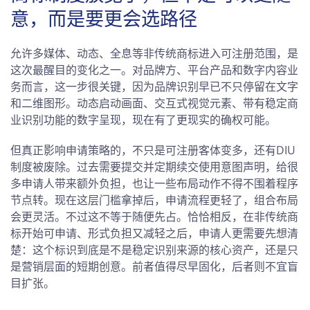
意，而是要更会选路径
允许多媒体、动态、全息等非传统商标进入可注册范围，是
这次最醒目的变化之一。对品牌方、平台产品和数字内容业
务而言，这一步很关键，因为品牌识别早已不只停留在文字
和二维图形。动态启动画面、交互式视觉元素、带有稳定商
业识别功能的数字呈现，现在有了更现实的确权可能。
但真正影响申请策略的，不只是可注册客体变多，还有DIU
制度被废除。过去需要提交并定期续交使用意图声明，给很
多申请人带来额外负担，也让一些布局动作不得不围着程序
节点转。现在这层门槛拿掉后，申请流程更轻了，组合布局
会更灵活。不过这不等于随便先占。恰恰相反，在非传统商
标开始可申请、形式负担又减轻之后，申请人更需要先想清
楚：这个标识到底是不是稳定识别来源的核心资产，还是只
是营销层面的短期创意。前者值得尽早固化，后者则不宜盲
目扩张。