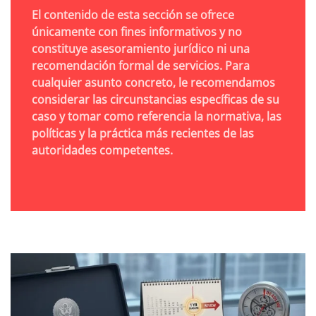
El contenido de esta sección se ofrece
únicamente con fines informativos y no
constituye asesoramiento jurídico ni una
recomendación formal de servicios. Para
cualquier asunto concreto, le recomendamos
considerar las circunstancias específicas de su
caso y tomar como referencia la normativa, las
políticas y la práctica más recientes de las
autoridades competentes.