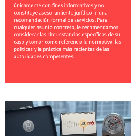
únicamente con fines informativos y no
constituye asesoramiento jurídico ni una
recomendación formal de servicios. Para
cualquier asunto concreto, le recomendamos
considerar las circunstancias específicas de su
caso y tomar como referencia la normativa, las
políticas y la práctica más recientes de las
autoridades competentes.