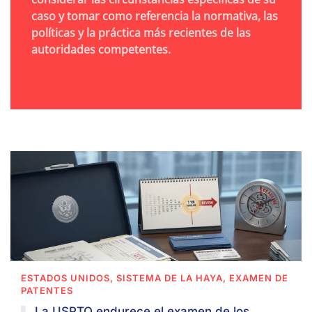
caso y tomar como referencia la normativa, las
políticas y la práctica más recientes de las
autoridades competentes.
ESTADOS UNIDOS, SISTEMA DE LA HAYA, EXAMEN DE
PATENTES
La USPTO endurece el examen de los