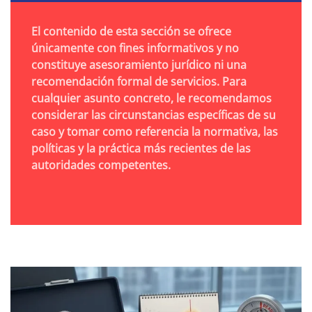
El contenido de esta sección se ofrece
únicamente con fines informativos y no
constituye asesoramiento jurídico ni una
recomendación formal de servicios. Para
cualquier asunto concreto, le recomendamos
considerar las circunstancias específicas de su
caso y tomar como referencia la normativa, las
políticas y la práctica más recientes de las
autoridades competentes.