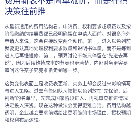
费用新表不是简单涨价，而是在把
决策往前推
从最新适用的费用结构看，申请费、权利要求超项费以及按
阶段缴纳的续展费都已经明确摆在申请人面前。对很多海外
申请人来说，这会直接改变两个动作。第一，进入以色列前
就要更认真地处理权利要求数量和说明书体量，而不是等到
进入后再慢慢修。第二，预算讨论不能只停留在“先进去再
说”，因为后续维持成本的节奏也更清楚，内部财务更容易
追问这件案子究竟准备走到哪一步。
这类变化表面上是收费表更新，实务上却会反过来影响撰写
与进入策略。过去有些团队习惯把以色列放在“先保留、后
判断”的名单里，先完成国家阶段进入，再视审查推进情况
决定投入深浅。现在这种做法会变得更难自洽。费用结构越
透明，企业越会要求前端给出更明确的市场理由、授权预期
和权利布局逻辑。