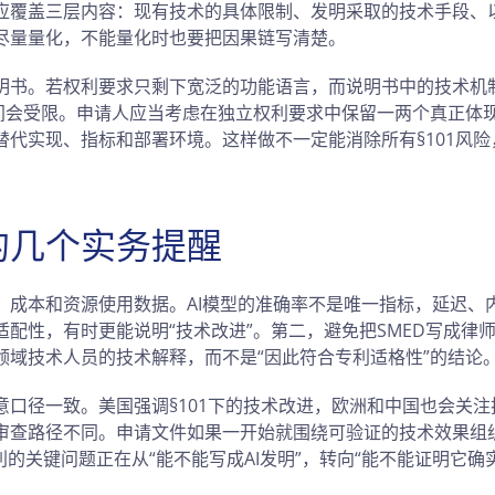
应覆盖三层内容：现有技术的具体限制、发明采取的技术手段、
尽量量化，不能量化时也要把因果链写清楚。
明书。若权利要求只剩下宽泛的功能语言，而说明书中的技术机
空间会受限。申请人应当考虑在独立权利要求中保留一两个真正体
替代实现、指标和部署环境。这样做不一定能消除所有§101风
的几个实务提醒
、成本和资源使用数据。AI模型的准确率不是唯一指标，延迟、
适配性，有时更能说明“技术改进”。第二，避免把SMED写成律
领域技术人员的技术解释，而不是“因此符合专利适格性”的结论
意口径一致。美国强调§101下的技术改进，欧洲和中国也会关
审查路径不同。申请文件如果一开始就围绕可验证的技术效果组
利的关键问题正在从“能不能写成AI发明”，转向“能不能证明它确