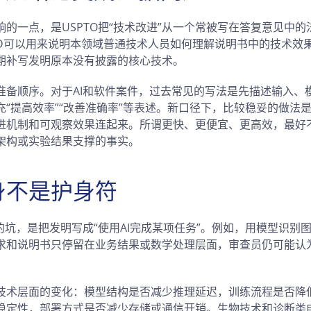
的一点，是USPTO把“技术改进”从一个常被写在答复意见中
ED可以用来说明本领域普通技术人员如何理解说明书中的技术效
期补写发明原本没有披露的核心技术。
准备顺序。对于AI和软件案件，过去常见的写法是先描述输入、
充“提高效率”“改善准确率”等表述。新口径下，比较稳妥的做法
进机制和可观察效果连起来。所谓更快、更便宜、更高效，最好
架构或实验结果支撑的事实。
身不是护身符
的坑，是把发明写成“使用AI完成某项任务”。例如，用模型识别
求和说明书只停留在业务结果或数学处理层面，审查员仍可能认
。
技术层面的变化：模型结构是否减少推理延迟，训练流程是否降
稳定性，部署方式是否减少存储或通信开销。生物技术和诊断类