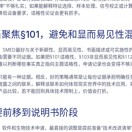
准确率”不够扎实；如果能解释特征选择、样本处理、信号校正或计
降低设备要求，适格性论证会更有抓手。
当聚焦§101，避免和显而易见性
，SMED最好与关于新颖性、显而易见性、书面描述或可实施性
需要不同证据。如果把§101适格性、§103非显而易见性和§1
难以判断哪些事实真正指向主题适格性，申请记录也会变得不够
只能有一种证据。相反，好的策略通常是让每份证据承担明确任务
披露之间的联系，解释该联系如何体现现实世界中的技术应用、
产品比较，若不能回到具体技术限制上，价值会打折。
要前移到说明书阶段
I、软件和生物技术申请，最直接的调整是提前准备“技术改进清单