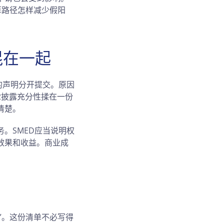
算路径怎样减少假阳
混在一起
的声明分开提交。原因
12披露充分性揉在一份
清楚。
。SMED应当说明权
效果和收益。商业成
”。这份清单不必写得