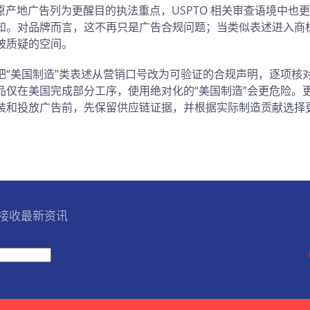
国原产地广告列为更醒目的执法重点，USPTO 相关审查语境中也
知。对品牌而言，这不再只是广告合规问题；当类似表述进入商
被质疑的空间。
把“美国制造”类表述从营销口号改为可验证的合规声明，逐项核
品仅在美国完成部分工序，使用绝对化的“美国制造”会更危险。
装和投放广告前，先保留供应链证据，并根据实际制造贡献选择
l 接收最新资讯