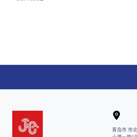
青岛市 市
小港一路6号