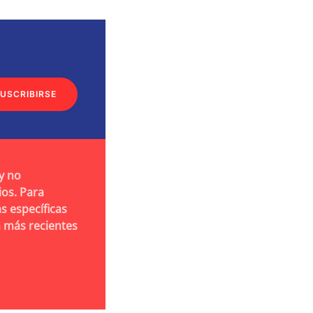
USCRIBIRSE
y no
ios. Para
s específicas
a más recientes