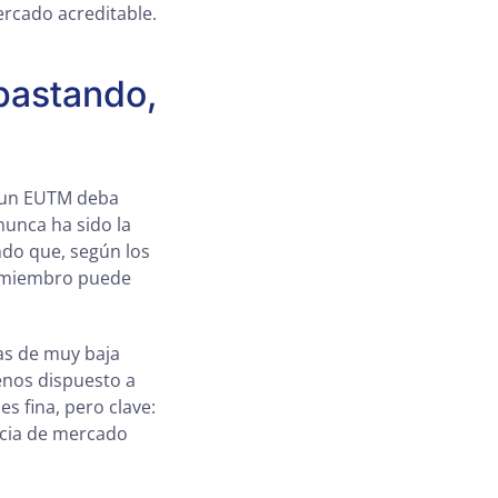
ercado acreditable.
bastando,
ue un EUTM deba
unca ha sido la
ndo que, según los
do miembro puede
tas de muy baja
enos dispuesto a
s fina, pero clave:
ncia de mercado