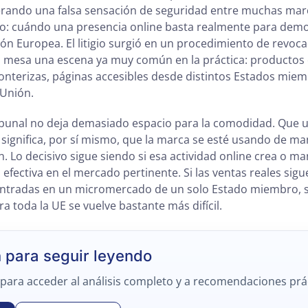
erando una falsa sensación de seguridad entre muchas marc
o: cuándo una presencia online basta realmente para demos
ón Europea. El litigio surgió en un procedimiento de revoca
a mesa una escena ya muy común en la práctica: productos
onterizas, páginas accesibles desde distintos Estados mie
 Unión.
ibunal no deja demasiado espacio para la comodidad. Que un
 significa, por sí mismo, que la marca se esté usando de man
. Lo decisivo sigue siendo si esa actividad online crea o m
efectiva en el mercado pertinente. Si las ventas reales sig
entradas en un micromercado de un solo Estado miembro, 
a toda la UE se vuelve bastante más difícil.
n para seguir leyendo
 para acceder al análisis completo y a recomendaciones prá