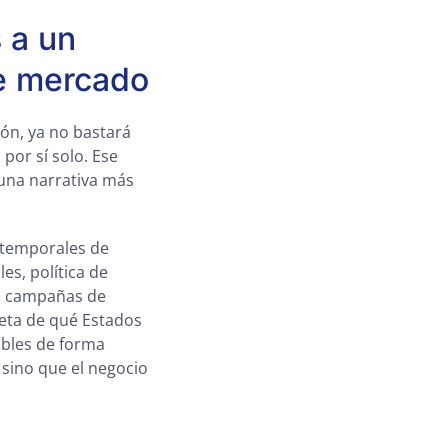
 a un
de mercado
ón, ya no bastará
por sí solo. Ese
 una narrativa más
 temporales de
es, política de
en campañas de
reta de qué Estados
bles de forma
 sino que el negocio