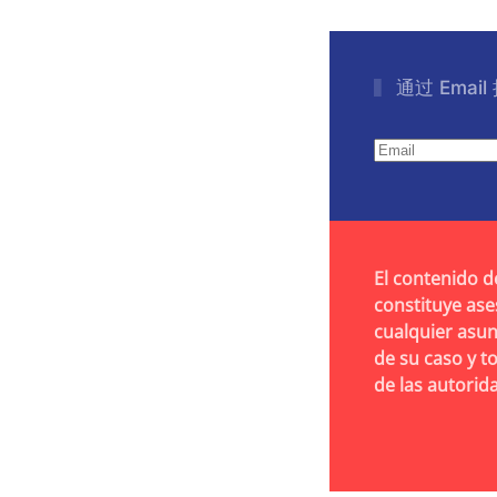
通过 Emai
El contenido d
constituye ase
cualquier asun
de su caso y t
de las autori