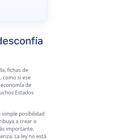
desconfía
a, fichas de
s, como si ese
a economía de
muchos Estados
a simple posibilidad
ribuya a crear o
más importante,
riza. La ley no está