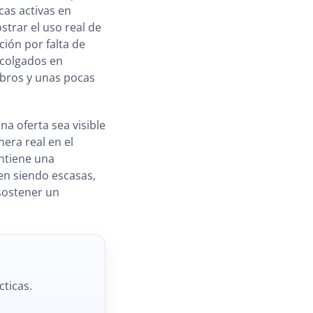
as activas en
trar el uso real de
ción por falta de
 colgados en
mbros y unas pocas
a oferta sea visible
era real en el
antiene una
uen siendo escasas,
sostener un
cticas.