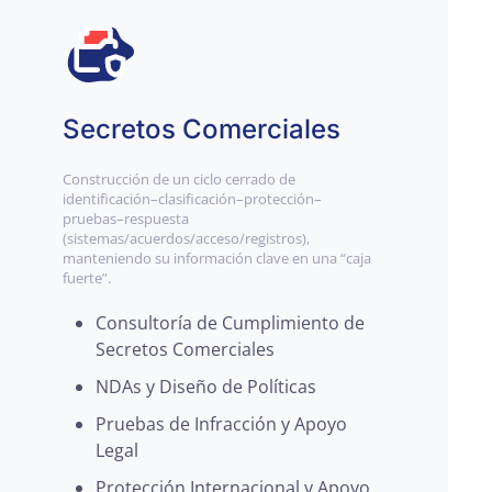
Secretos Comerciales
Construcción de un ciclo cerrado de
identificación–clasificación–protección–
pruebas–respuesta
(sistemas/acuerdos/acceso/registros),
manteniendo su información clave en una “caja
fuerte”.
Consultoría de Cumplimiento de
Secretos Comerciales
NDAs y Diseño de Políticas
Pruebas de Infracción y Apoyo
Legal
Protección Internacional y Apoyo