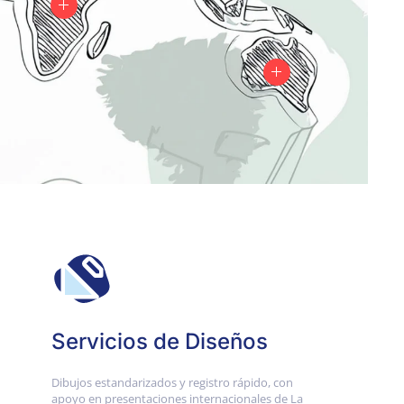
Servicios de Diseños
Dibujos estandarizados y registro rápido, con
apoyo en presentaciones internacionales de La