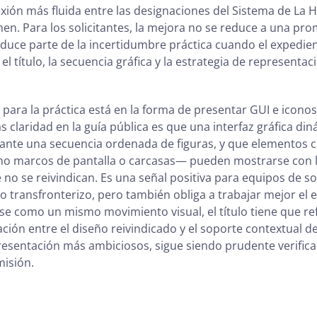
exión más fluida entre las designaciones del Sistema de La H
amen. Para los solicitantes, la mejora no se reduce a una p
duce parte de la incertidumbre práctica cuando el expedien
i el título, la secuencia gráfica y la estrategia de representa
 para la práctica está en la forma de presentar GUI e icono
 claridad en la guía pública es que una interfaz gráfica di
nte una secuencia ordenada de figuras, y que elementos c
mo marcos de pantalla o carcasas— pueden mostrarse con l
 no se reivindican. Es una señal positiva para equipos de so
 transfronterizo, pero también obliga a trabajar mejor el e
se como un mismo movimiento visual, el título tiene que refl
ación entre el diseño reivindicado y el soporte contextual d
esentación más ambiciosos, sigue siendo prudente verificar
misión.