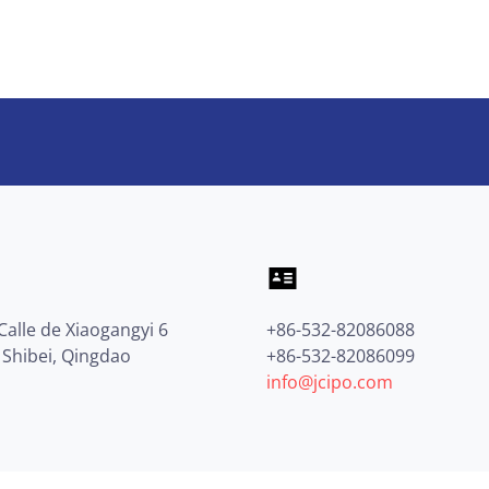
Calle de Xiaogangyi 6
+86-532-82086088
e Shibei, Qingdao
+86-532-82086099
info@jcipo.com