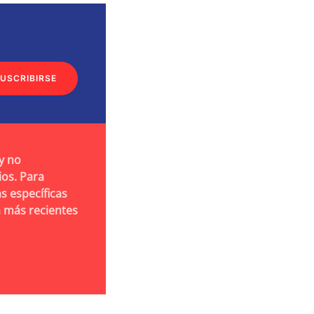
USCRIBIRSE
y no
ios. Para
s específicas
a más recientes