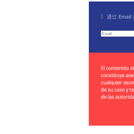
通过 Emai
El contenido d
constituye ase
cualquier asun
de su caso y t
de las autori