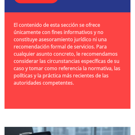
El contenido de esta sección se ofrece
únicamente con fines informativos y no
constituye asesoramiento jurídico ni una
recomendación formal de servicios. Para
cualquier asunto concreto, le recomendamos
considerar las circunstancias específicas de su
caso y tomar como referencia la normativa, las
políticas y la práctica más recientes de las
autoridades competentes.