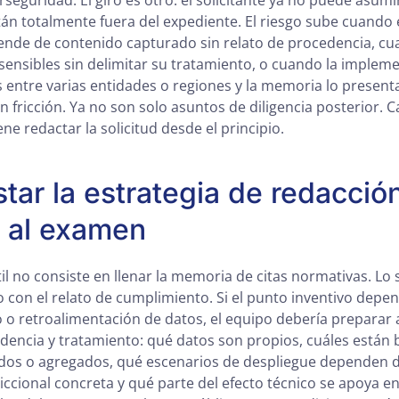
rseguridad. El giro es otro: el solicitante ya no puede asumi
án totalmente fuera del expediente. El riesgo sube cuando e
nde de contenido capturado sin relato de procedencia, c
sensibles sin delimitar su tratamiento, o cuando la implem
os entre varias entidades o regiones y la memoria lo present
n fricción. Ya no son solo asuntos de diligencia posterior. C
e redactar la solicitud desde el principio.
tar la estrategia de redacció
 al examen
l no consiste en llenar la memoria de citas normativas. Lo 
co con el relato de cumplimiento. Si el punto inventivo depe
o o retroalimentación de datos, el equipo debería preparar
dencia y tratamiento: qué datos son propios, cuáles están ba
dos o agregados, qué escenarios de despliegue dependen 
diccional concreta y qué parte del efecto técnico se apoya e