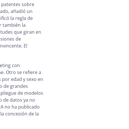
e patentes sobre
 lado, añadió un
ficó la regla de
r también la
citudes que giran en
isiones de
nvincente. El
keting con
. Otro se refiere a
 por edad y sexo en
to de grandes
espliegue de modelos
to de datos ya no
PA no ha publicado
 la concesión de la