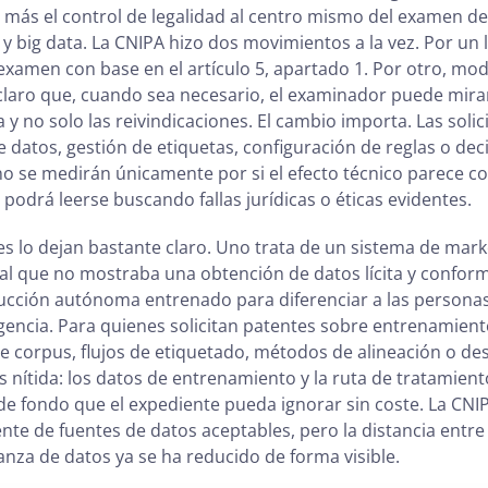
más el control de legalidad al centro mismo del examen d
ial y big data. La CNIPA hizo dos movimientos a la vez. Por un
examen con base en el artículo 5, apartado 1. Por otro, modi
laro que, cuando sea necesario, el examinador puede mira
y no solo las reivindicaciones. El cambio importa. Las soli
e datos, gestión de etiquetas, configuración de reglas o dec
 se medirán únicamente por si el efecto técnico parece co
podrá leerse buscando fallas jurídicas o éticas evidentes.
les lo dejan bastante claro. Uno trata de un sistema de mar
al que no mostraba una obtención de datos lícita y conforme
cción autónoma entrenado para diferenciar a las personas
encia. Para quienes solicitan patentes sobre entrenamien
e corpus, flujos de etiquetado, métodos de alineación o d
 es nítida: los datos de entrenamiento y la ruta de tratamien
de fondo que el expediente pueda ignorar sin coste. La CNI
nte de fuentes de datos aceptables, pero la distancia entre
anza de datos ya se ha reducido de forma visible.