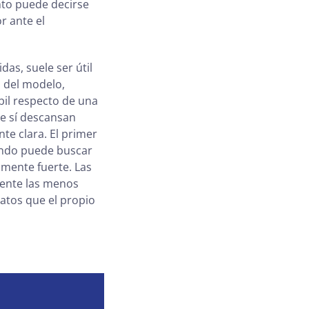
nto puede decirse
r ante el
das, suele ser útil
a del modelo,
bil respecto de una
e sí descansan
te clara. El primer
gundo puede buscar
mente fuerte. Las
mente las menos
atos que el propio