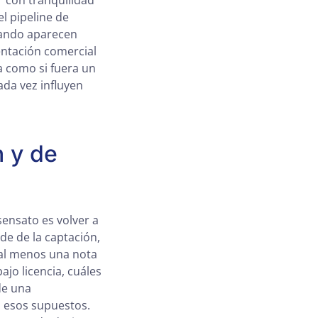
r con tranquilidad
l pipeline de
uando aparecen
entación comercial
a como si fuera un
ada vez influyen
n y de
sensato es volver a
nde de la captación,
 al menos una nota
jo licencia, cuáles
de una
n esos supuestos.