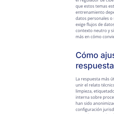
el regulador de cibe
que estos temas est
entrenamiento depe
datos personales o 
exige flujos de dat
contexto neutro y si
más en cómo convien
Cómo ajus
respuesta
La respuesta más úti
unir el relato técni
limpieza, etiquetad
interna sobre proce
han sido anonimiza
configuración juris