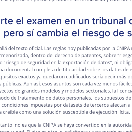
rte el examen en un tribunal 
 pero sí cambia el riesgo de s
llá del texto oficial. Las reglas hoy publicadas por la CNIP
ormenorizada, dentro del derecho de patentes, sobre “riesgo
o “riesgo de seguridad en la exportación de datos”, ni obli
na documental completa de titularidad sobre los datos de 
quisitos exactos ya quedaron codificados sería decir más d
s públicas. Aun así, esos asuntos son cada vez menos fácile
yectos de grandes modelos y modelos sectoriales, la licenci
odo de tratamiento de datos personales, los supuestos de 
s condiciones impuestas por datasets de terceros afectan a 
 creíble como una solución susceptible de ejecución lícita.
r tanto, no es que la CNIPA se haya convertido en la autorid