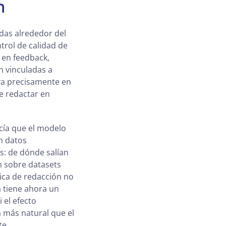
n
das alrededor del
trol de calidad de
 en feedback,
n vinculadas a
oya precisamente en
de redactar en
cía que el modelo
n datos
s: de dónde salían
an sobre datasets
nica de redacción no
a tiene ahora un
 el efecto
 más natural que el
te.