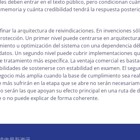
les deben entrar en el texto público, pero condicionan cuá
 memoria y cuánta credibilidad tendrá la respuesta posterio
nar la arquitectura de reivindicaciones. En invenciones sóli
protección. Un primer nivel puede centrarse en arquitectur
miento u optimización del sistema con una dependencia dé
 datos. Un segundo nivel puede cubrir implementaciones qu
 tratamiento más específica. La ventaja comercial es bastan
ibilidades de sostenerse con estabilidad en examen. El se
egocio más amplia cuando la base de cumplimiento sea real
ue más sufrirán en la etapa que se abre no serán necesaria
o serán las que apoyan su efecto principal en una ruta de d
re o no puede explicar de forma coherente.
l 接收最新资讯