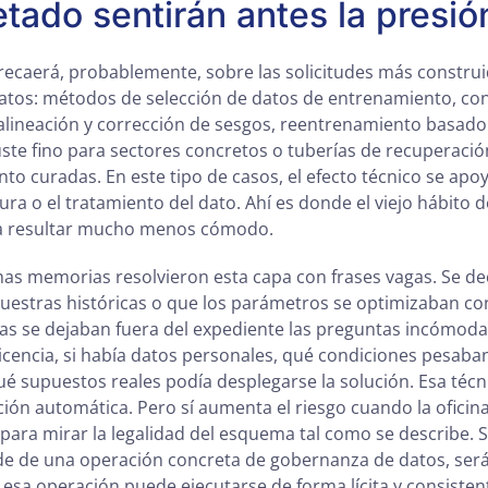
etado sentirán antes la presió
recaerá, probablemente, sobre las solicitudes más construi
tos: métodos de selección de datos de entrenamiento, con
e alineación y corrección de sesgos, reentrenamiento basado
uste fino para sectores concretos o tuberías de recuperació
to curadas. En este tipo de casos, el efecto técnico se ap
ctura o el tratamiento del dato. Ahí es donde el viejo hábito 
a resultar mucho menos cómodo.
s memorias resolvieron esta capa con frases vagas. Se de
uestras históricas o que los parámetros se optimizaban co
as se dejaban fuera del expediente las preguntas incómoda
a licencia, si había datos personales, qué condiciones pesab
qué supuestos reales podía desplegarse la solución. Esa téc
ión automática. Pero sí aumenta el riesgo cuando la oficin
ara mirar la legalidad del esquema tal como se describe. Si
e de una operación concreta de gobernanza de datos, será
esa operación puede ejecutarse de forma lícita y consisten