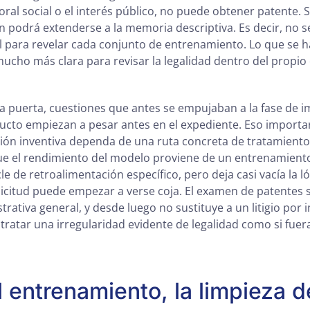
moral social o el interés público, no puede obtener patente
en podrá extenderse a la memoria descriptiva. Es decir, no 
l para revelar cada conjunto de entrenamiento. Lo que se 
ucho más clara para revisar la legalidad dentro del propi
sa puerta, cuestiones que antes se empujaban a la fase de 
ducto empiezan a pesar antes en el expediente. Eso import
ión inventiva dependa de una ruta concreta de tratamiento 
que el rendimiento del modelo proviene de un entrenamiento,
e de retroalimentación específico, pero deja casi vacía la l
olicitud puede empezar a verse coja. El examen de patentes s
strativa general, y desde luego no sustituye a un litigio por 
 tratar una irregularidad evidente de legalidad como si fue
l entrenamiento, la limpieza 