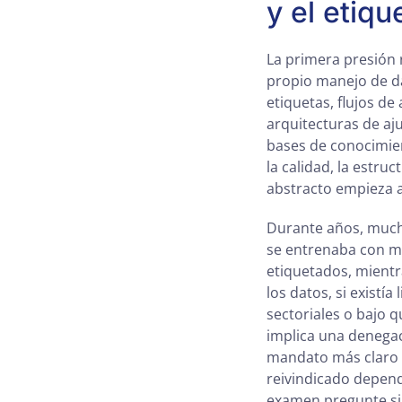
y el etiqu
La primera presión 
propio manejo de da
etiquetas, flujos d
arquitecturas de aj
bases de conocimien
la calidad, la estru
abstracto empieza 
Durante años, mucha
se entrenaba con m
etiquetados, mientr
los datos, si existí
sectoriales o bajo 
implica una denegac
mandato más claro p
reivindicado depend
examen pregunte si 