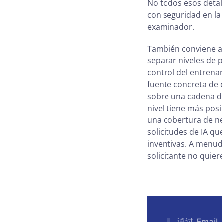
No todos esos detal
con seguridad en la
examinador.
También conviene afi
separar niveles de 
control del entrena
fuente concreta de
sobre una cadena de
nivel tiene más pos
una cobertura de n
solicitudes de IA q
inventivas. A menud
solicitante no quie
通过 Emai