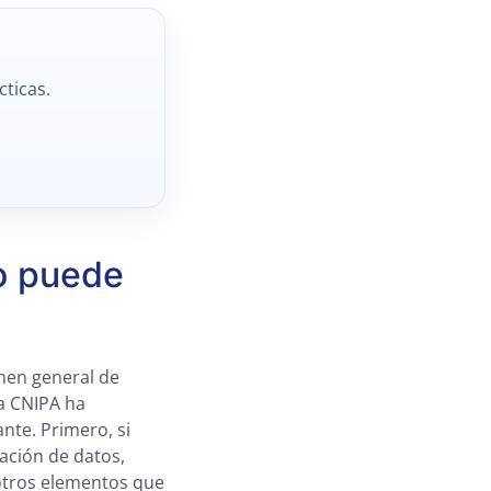
cticas.
o puede
imen general de
la CNIPA ha
nte. Primero, si
tación de datos,
 otros elementos que