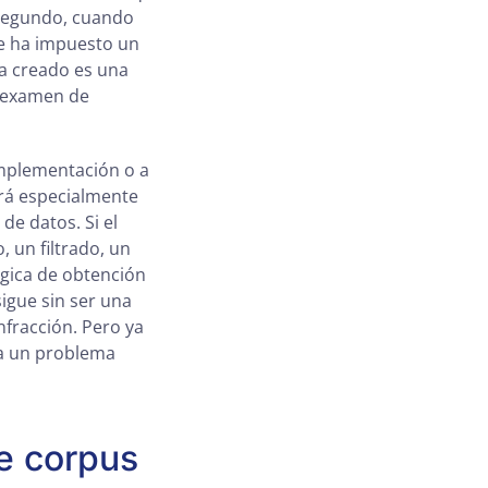
. Segundo, cuando
se ha impuesto un
ha creado es una
o examen de
implementación o a
ará especialmente
de datos. Si el
 un filtrado, un
ógica de obtención
igue sin ser una
infracción. Pero ya
ra un problema
de corpus