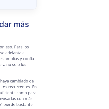
ndar más
n eso. Para los
se adelanta al
s amplias y confía
era no solo los
no haya cambiado de
itos recurrentes. En
uficiente como para
revisarlas con más
go” pierde bastante