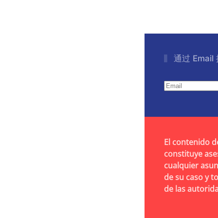
通过 Emai
El contenido d
constituye ase
cualquier asun
de su caso y t
de las autori