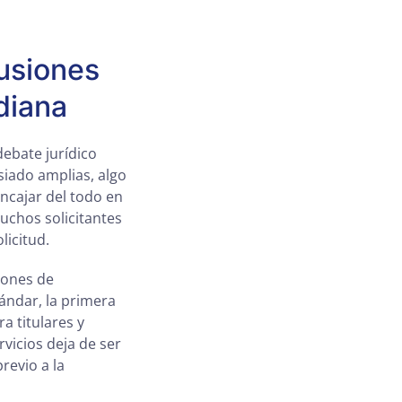
cusiones
diana
ebate jurídico
siado amplias, algo
ncajar del todo en
uchos solicitantes
licitud.
iones de
tándar, la primera
a titulares y
vicios deja de ser
revio a la