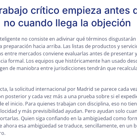
trabajo crítico empieza antes 
, no cuando llega la objeción
teligente no consiste en adivinar qué términos disgustarán 
a preparación hacia arriba. Las listas de productos y servic
ias entre mercados conviene evaluarlas antes de presentar 
cia formal. Los equipos que históricamente han usado desc
en de maniobra entre jurisdicciones tendrán que recalcula
cta, la solicitud internacional por Madrid se parece cada v
ón posterior y cada vez más a una prueba sobre si el exped
e el inicio. Para quienes trabajan con disciplina, eso no ti
elocidad y más previsibilidad ayudan. Pero ayudan solo cuand
rtarlas. Quien siga confiando en la ambigüedad como forma
e ahora esa ambigüedad se traduce, sencillamente, en un 
ro.