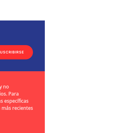
USCRIBIRSE
y no
ios. Para
s específicas
a más recientes