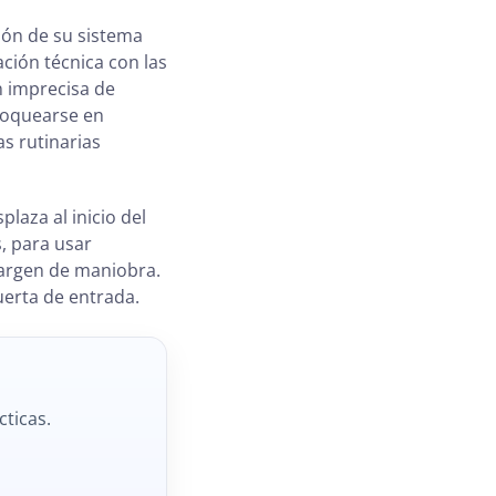
ión de su sistema
ción técnica con las
n imprecisa de
bloquearse en
as rutinarias
laza al inicio del
, para usar
 margen de maniobra.
uerta de entrada.
cticas.