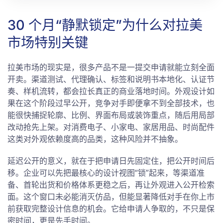
30 个月“静默锁定”为什么对拉美
市场特别关键
拉美市场的现实是，很多产品不是一提交申请就能立刻全面
开卖。渠道测试、代理确认、标签和说明书本地化、认证节
奏、样机流转，都会拉长真正的商业落地时间。外观设计如
果在这个阶段过早公开，竞争对手即便拿不到全部技术，也
能很快捕捉轮廓、比例、界面布局或装饰重点，随后用局部
改动抢先上架。对消费电子、小家电、家居用品、时尚配件
这类对外观依赖度高的品类，这种风险并不抽象。
延迟公开的意义，就在于把申请日先固定住，把公开时间后
移。企业可以先把最核心的设计视图“锁”起来，等渠道准
备、首轮出货和价格体系更稳之后，再让外观进入公开检索
面。这个窗口未必能消灭仿品，但能显著降低对手在你上市
前获取完整设计信息的机会。它给申请人争取的，不只是保
密时间，更是先手时间。