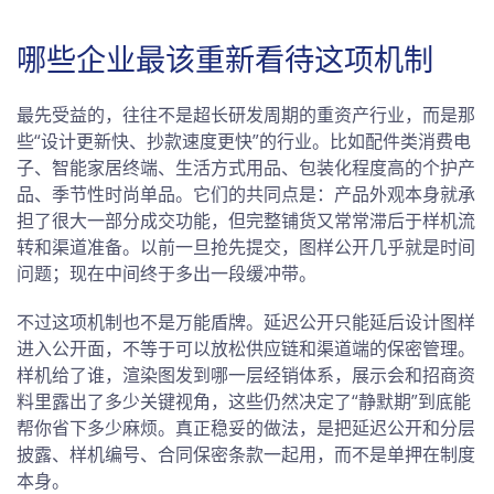
哪些企业最该重新看待这项机制
最先受益的，往往不是超长研发周期的重资产行业，而是那
些“设计更新快、抄款速度更快”的行业。比如配件类消费电
子、智能家居终端、生活方式用品、包装化程度高的个护产
品、季节性时尚单品。它们的共同点是：产品外观本身就承
担了很大一部分成交功能，但完整铺货又常常滞后于样机流
转和渠道准备。以前一旦抢先提交，图样公开几乎就是时间
问题；现在中间终于多出一段缓冲带。
不过这项机制也不是万能盾牌。延迟公开只能延后设计图样
进入公开面，不等于可以放松供应链和渠道端的保密管理。
样机给了谁，渲染图发到哪一层经销体系，展示会和招商资
料里露出了多少关键视角，这些仍然决定了“静默期”到底能
帮你省下多少麻烦。真正稳妥的做法，是把延迟公开和分层
披露、样机编号、合同保密条款一起用，而不是单押在制度
本身。