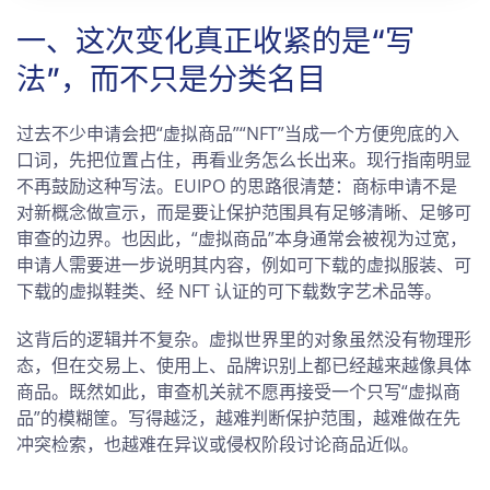
一、这次变化真正收紧的是“写
法”，而不只是分类名目
过去不少申请会把“虚拟商品”“NFT”当成一个方便兜底的入
口词，先把位置占住，再看业务怎么长出来。现行指南明显
不再鼓励这种写法。EUIPO 的思路很清楚：商标申请不是
对新概念做宣示，而是要让保护范围具有足够清晰、足够可
审查的边界。也因此，“虚拟商品”本身通常会被视为过宽，
申请人需要进一步说明其内容，例如可下载的虚拟服装、可
下载的虚拟鞋类、经 NFT 认证的可下载数字艺术品等。
这背后的逻辑并不复杂。虚拟世界里的对象虽然没有物理形
态，但在交易上、使用上、品牌识别上都已经越来越像具体
商品。既然如此，审查机关就不愿再接受一个只写“虚拟商
品”的模糊筐。写得越泛，越难判断保护范围，越难做在先
冲突检索，也越难在异议或侵权阶段讨论商品近似。