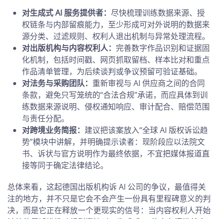
对生成式 AI 服务提供者：
尽快梳理训练数据来源、授
权链条与内部留痕能力，至少形成可对外说明的数据来
源分类、过滤规则、权利人退出机制与异常处理流程。
对出版机构与内容权利人：
完善数字作品识别和证据固
化机制，包括时间戳、网页抓取留档、样本比对和重点
作品清单管理，为后续谈判或争议预留可验证基础。
对法务与采购团队：
重新审视与 AI 供应商之间的合同
条款，避免只写笼统的“合法合规”承诺，而应具体到训
练数据来源说明、侵权通知响应、审计配合、赔偿范围
与责任分配。
对跨境业务简报：
建议把该案放入“全球 AI 版权诉讼趋
势”模块中讲解，并明确提示读者：现阶段应以法院文
书、诉状与官方说明作为最终依据，不宜把媒体报道直
接等同于确定法律结论。
总体来看，这起德国出版机构诉 AI 公司的争议，最值得关
注的地方，并不只是它会不会产生一份具有里程碑意义的判
决，而是它正在释放一个更现实的信号：当内容权利人开始