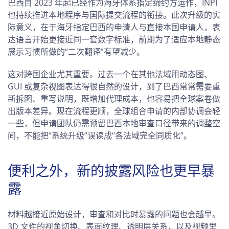
巴西自 2023 年起已经作为海牙体系指定缔约方运作，INPI
也持续推进本地程序与国际提交流程的衔接。此次升级的实
际意义，在于海牙指定巴西的申请人与直接本国申请人，表
达语言开始更接近同一套数字标准，前期为了适应本地静态
展示习惯所做的“二次翻译”有望减少。
这对跨国企业尤其重要。过去一个在其他法域用动态图、
GUI 或复杂视图表达得很自然的设计，到了巴西常常需要重
新拆图、重写说明，既增加代理成本，也容易把全球案卷做
出版本差异。现在流程更顺，全球组合申请的内部协调会轻
一些，但申请团队仍需预留巴西本地审查口径带来的调整空
间，不能把“系统升级”误读成“各法域完全同质化”。
便利之外，新的披露风险也更早暴
露
材料越接近原始设计，审查和对比时暴露的问题也会越早。
3D 文件的视角切换、表面纹理、透明层关系，以及视频里