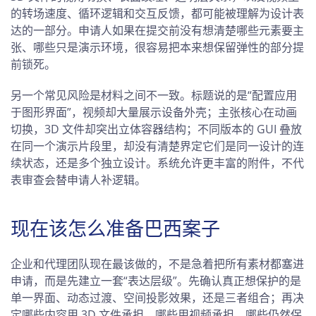
的转场速度、循环逻辑和交互反馈，都可能被理解为设计表
达的一部分。申请人如果在提交前没有想清楚哪些元素要主
张、哪些只是演示环境，很容易把本来想保留弹性的部分提
前锁死。
另一个常见风险是材料之间不一致。标题说的是“配置应用
于图形界面”，视频却大量展示设备外壳；主张核心在动画
切换，3D 文件却突出立体容器结构；不同版本的 GUI 叠放
在同一个演示片段里，却没有清楚界定它们是同一设计的连
续状态，还是多个独立设计。系统允许更丰富的附件，不代
表审查会替申请人补逻辑。
现在该怎么准备巴西案子
企业和代理团队现在最该做的，不是急着把所有素材都塞进
申请，而是先建立一套“表达层级”。先确认真正想保护的是
单一界面、动态过渡、空间投影效果，还是三者组合；再决
定哪些内容用 3D 文件承担，哪些用视频承担，哪些仍然保