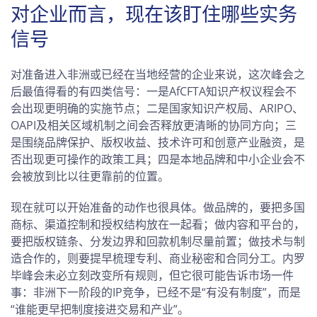
对企业而言，现在该盯住哪些实务
信号
对准备进入非洲或已经在当地经营的企业来说，这次峰会之
后最值得看的有四类信号：一是AfCFTA知识产权议程会不
会出现更明确的实施节点；二是国家知识产权局、ARIPO、
OAPI及相关区域机制之间会否释放更清晰的协同方向；三
是围绕品牌保护、版权收益、技术许可和创意产业融资，是
否出现更可操作的政策工具；四是本地品牌和中小企业会不
会被放到比以往更靠前的位置。
现在就可以开始准备的动作也很具体。做品牌的，要把多国
商标、渠道控制和授权结构放在一起看；做内容和平台的，
要把版权链条、分发边界和回款机制尽量前置；做技术与制
造合作的，则要提早梳理专利、商业秘密和合同分工。内罗
毕峰会未必立刻改变所有规则，但它很可能告诉市场一件
事：非洲下一阶段的IP竞争，已经不是“有没有制度”，而是
“谁能更早把制度接进交易和产业”。