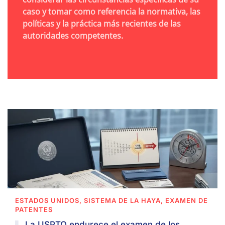
caso y tomar como referencia la normativa, las
políticas y la práctica más recientes de las
autoridades competentes.
ESTADOS UNIDOS, SISTEMA DE LA HAYA, EXAMEN DE
PATENTES
La USPTO endurece el examen de los