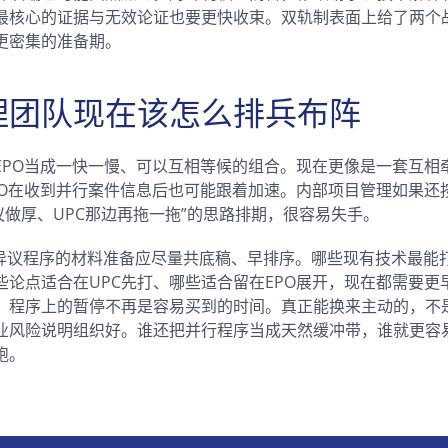
最核心的证据与无效论证也要更快收束。双轨制表面上给了两个
更密集的准备期。
理团队现在该怎么排兵布阵
与EPO当成一快一慢、可以互相等候的组合。现在更像是一套互相
PO在收到并行案件信息后也可能跟着加速。内部项目管理如果还按
议做厚、UPC那边再拖一拖”的思路排期，很容易失手。
和异议程序的材料准备应尽量共底稿、早排序。哪些现有技术最能
些论点适合在UPC先打、哪些适合留在EPO展开，现在都需要更
：程序上的暂停不再是容易买到的时间。真正能换来主动的，不
业风险说明组织好。谁还把并行程序当成天然缓冲带，谁就更容
跑。