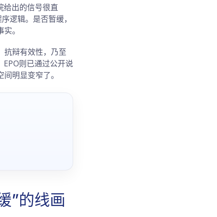
院给出的信号很直
程序逻辑。是否暂缓，
事实。
、抗辩有效性，乃至
，EPO则已通过公开说
空间明显变窄了。
缓”的线画