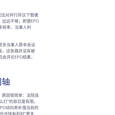
现出对并行异议下暂缓
远远不够；即便EPO
序效率、当事人利
很多当事人原本会设
看，这条路并没有被
会评论EPO结果，
间轴
。原因很简单：法院连
怎么打”的容忍度有限。
PO动向来补强当前的
也许快有利好”更关