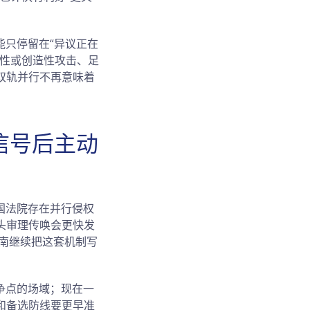
能只停留在“异议正在
颖性或创造性攻击、足
双轨并行不再意味着
信号后主动
国法院存在并行侵权
头审理传唤会更快发
指南继续把这套机制写
争点的场域；现在一
和备选防线要更早准