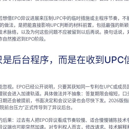
若想借EPO异议进展来压制UPC中的临时措施或主程序节奏，不
实的做法，是把能直接影响UPC判断的材料前置，包括最强的新
技术脉络，以及为何这些问题不应被留到以后再说。换句话说，
作自然推迟到EPO阶段。
只是后台程序，而是在收到UPC
能忽视。EPO已经公开说明，只要其获知同一专利在UPC或成员
理就会进入加速轨道。具体做法并不抽象：答复期限会缩短，口
日期还会被提前，书面决定和会议记录也会尽快下发。2026版
法院前台压力”正式传导到了异议后台。
的后果：过去有人把EPO异议看成节奏较慢、适合慢慢铺陈技术
，异议端也可能突然加速。对专利权人而言，修改请求、技术解释