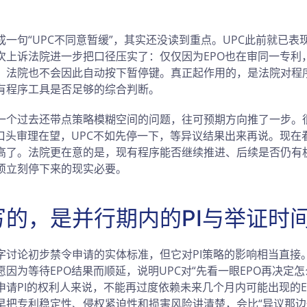
一句“UPC不同意暂缓”，其实还没读到重点。UPC此前就已表
次上诉法院进一步把口径压实了：仅仅因为EPO也在审同一专利，
，法院也不会因此自动按下暂停键。真正起作用的，是法院对程
有程序工具是否足够的综合判断。
一个过去还带点策略模糊空间的问题，往可预期方向推了一步。
庭口头审理在望，UPC不如先停一下，等异议结果出来再说。现在
高了。法院更在意的是，现有程序能否继续推进、后续是否仍有机
须立刻停下来的现实必要。
写的，是并行期内的PI与举证时
字讨论初步禁令申请的实体标准，但它对PI策略的影响相当直接
因为等待EPO结果而顺延，说明UPC对“先看一眼EPO再决定
申请PI的权利人来说，不能再过度依赖未来几个月内可能出现的E
早把专利稳定性、侵权紧迫性和损害风险讲清楚，会比“异议那边