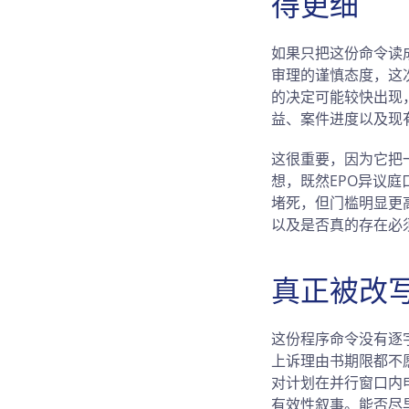
得更细
如果只把这份命令读成
审理的谨慎态度，这
的决定可能较快出现
益、案件进度以及现
这很重要，因为它把
想，既然EPO异议
堵死，但门槛明显更
以及是否真的存在必
真正被改
这份程序命令没有逐
上诉理由书期限都不愿
对计划在并行窗口内
有效性叙事。能否尽