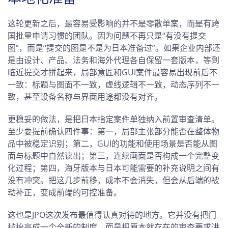
这轮更新之后，最容易受影响的并不是零散单案，而是有跨
国批量申请习惯的团队。因为问题不再只是“有没有提交
图”，而是“提交的图是不是为日本准备过”。如果企业内部还
是由设计、产品、法务和海外代理各自保留一套版本，等到
临近提交才拼起来，局部意匠和GUI案件最容易出现前后不
一致：标题与图面不一致，虚线逻辑不一致，动态序列不一
致，甚至设备名称与界面用途都没有对齐。
更稳妥的做法，是把日本指定案件单独纳入前置审查清单。
至少要提前确认四件事：第一，局部主张部分能否在整体物
品中被稳定识别；第二，GUI的功能和使用场景是否能从图
面与标题中自然读出；第三，连续画面是否构成一个完整变
化过程；第四，海牙版本与日本可能需要的补充说明之间有
没有冲突。把这几步前移，成本不会消失，但会从后端的被
动补正，变成前端的可控准备。
这也是JPO这次发布最值得认真对待的地方。它并没有把门
槛抬高成一个全新的制度，而是把原本就存在的审查要求讲