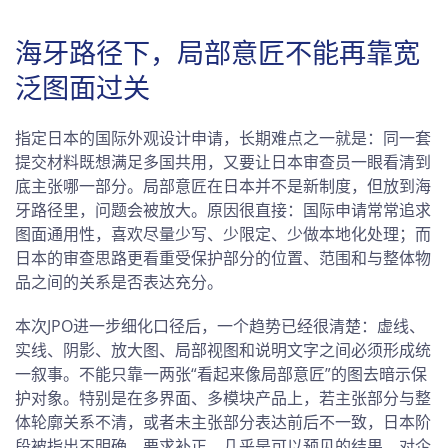
海牙路径下，局部意匠不能再靠宽
泛图面过关
指定日本的国际外观设计申请，长期难点之一就是：同一套
提交材料既想满足多国共用，又要让日本审查员一眼看清到
底主张哪一部分。局部意匠在日本并不是新制度，但放到海
牙路径里，问题会被放大。原因很直接：国际申请常常追求
图面通用性，喜欢尽量少写、少限定、少做本地化处理；而
日本的审查思路更看重受保护部分的位置、范围和与整体物
品之间的关系是否表达充分。
本次JPO进一步细化口径后，一个趋势已经很清楚：虚线、
实线、阴影、放大图、局部视图和说明文字之间必须形成统
一叙事。不能只靠一两张“看起来像局部意匠”的图去暗示保
护对象。特别是在多界面、多模块产品上，若主张部分与整
体轮廓关系不清，或者未主张部分表达前后不一致，日本阶
段被指出不明确、要求补正，几乎是可以预见的结果。对企