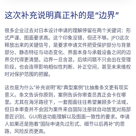
这次补充说明真正补的是“边界”
很多企业过去对日本设计申请的理解停留在两个关键词：形
式严谨、图面要求高。这个印象没错，但还不够。JPO这次
释放出来的关键信号，是要求申请文件把受保护部分与背景
部分、静态特征与动态变化、界面本身与承载设备之间的边
界交代得更清楚。边界一旦含混，后续问题不只会出在受理
阶段，也会连带影响相似性判断、补正空间，甚至未来维权
时对保护范围的把握。
这也是为什么“补充说明”和“典型案例”比抽象条文更有现实
意义。条文告诉你原则，案例告诉你审查员真正会卡在哪
里。尤其在海牙路径下，一套图面往往希望兼顾多个法域，
但日本审查并不会因为案件来自国际注册就自动放宽对局部
意匠识别、GUI用途功能理解以及图面一致性的要求。申请
人如果还是抱着“国际申请先过形式、细节以后再补”的思
路，风险反而更高。