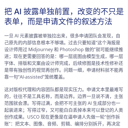
把 AI 披露单独前置，改变的不只是
表单，而是申请文件的叙述方法
一旦 AI 元素披露被单独拉出来，很多申请团队会发现，自
己原先的内部信息根本不够填。过去只要知道“这个海报是
设计师用过 Midjourney 和 Photoshop 做的”就可能继续推
进；现在更需要回答的是：哪一层底图由模型生成，哪一层
字体、排版和文案由设计师完成，后续修图是技术性修补还
是带有独创性的视觉再创作。问题一细，申请材料就不能再
靠一句“AI-assisted”笼统覆盖。
这对版权代理和内容团队都是现实压力。申请文本里最难写
的，往往不是工具名称，而是边界。边界一旦说不清，主张
范围就会漂。写得过满，会把不可主张的 AI 生成部分也一
起装进来；写得过窄，又可能白白丢掉本来可以登记的人类
创作成果。USCO 现在更像是在逼申请人先做一轮“创作拆
账”：把文本、图像、音频、剪辑、编排分别拆开，再决定