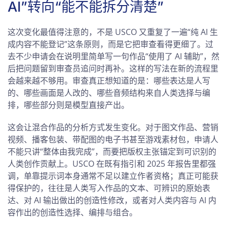
AI”转向“能不能拆分清楚”
这次变化最值得注意的，不是 USCO 又重复了一遍“纯 AI 生
成内容不能登记”这条原则，而是它把审查看得更细了。过
去不少申请会在说明里简单写一句作品“使用了 AI 辅助”，然
后把问题留到审查员追问时再补。这样的写法在新的流程里
会越来越不够用。审查真正想知道的是：哪些表达是人写
的、哪些画面是人改的、哪些音频结构来自人类选择与编
排，哪些部分则是模型直接产出。
这会让混合作品的分析方式发生变化。对于图文作品、营销
视频、播客包装、带配图的电子书甚至游戏素材包，申请人
不能只讲“整体由我完成”，而要把版权主张锚定到可识别的
人类创作贡献上。USCO 在既有指引和 2025 年报告里都强
调，单靠提示词本身通常不足以建立作者资格；真正可能获
得保护的，往往是人类写入作品的文本、可辨识的原始表
达、对 AI 输出做出的创造性修改，或者对人类内容与 AI 内
容作出的创造性选择、编排与组合。