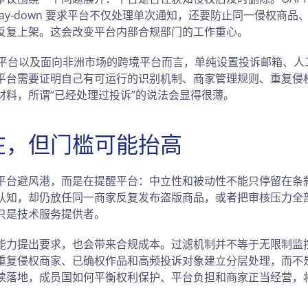
nd Stay-down 要求平台不仅处理单次通知，还要防止同一侵权
反复上架。这会改变平台内部合规部门的工作重心。
地电商平台以及面向非洲市场的跨境平台而言，单纯设置投诉邮箱、
平台需要证明自己有可运行的识别机制、商家管理规则、重复侵
材料，所谓“已经处理过投诉”的说法会显得很薄。
在，但门槛可能抬高
平台避风港，而是在提醒平台：中立性和被动性不能只停留在条
认知，却仍放任同一商家反复发布盗版商品，或者把审核压力全
只是技术服务提供者。
能力提出要求，也会带来合规成本。过滤机制并不等于无限制监
重复侵权商家、已确权作品和高频投诉对象建立分层处理，而不
续落地，成员国如何平衡权利保护、平台负担和商家正当经营，