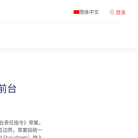
简体中文
登录
前台
平台责任指令》草案，
任边界。草案拟统一
tay-down）纳入