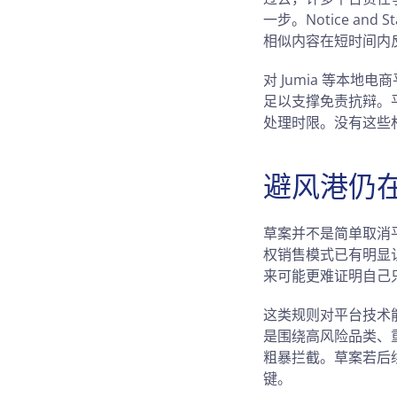
一步。Notice a
相似内容在短时间内
对 Jumia 等本
足以支撑免责抗辩。
处理时限。没有这些
避风港仍
草案并不是简单取消
权销售模式已有明显
来可能更难证明自己
这类规则对平台技术
是围绕高风险品类、
粗暴拦截。草案若后
键。