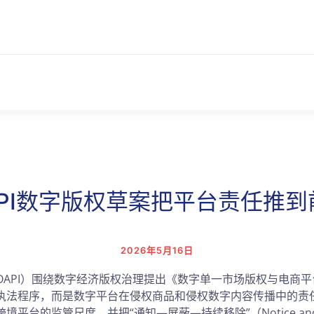
API数字版权草案把平台责任推到
2026年5月16日
OAPI）围绕数字经济版权治理提出《数字单一市场版权与电商
执法程序，而是数字平台在侵权商品和侵权数字内容传播中的责
平台的监管尺度，并把“通知—屏蔽—持续移除”（Notice and S