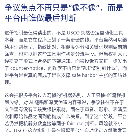
争议焦点不再只是“像不像”，而是
平台由谁做最后判断
这份指引最值得读出的，不是 USCO 突然否定自动化工具
本身，而是它在程序上划了一条更硬的线。平台当然可以继
续用识别模型、指纹比对、相似度评分和关键词规则做前端
筛查，也可以把这些工具用作初步分流手段。但当权利人已
经提交了形式上合格的下架通知，而被投诉方又进一步发出
了 counter-notice，问题就不再只是“系统识别到什么”，而
是平台是否真的完成了足以支撑 safe harbor 主张的实质处
理。
这会把很多平台过去习惯的“机器先判、人工只抽检”流程推
到边缘。对 AI 翻唱和深度伪造内容来说，争议往往不在于
文件里有没有某段受保护素材，而在于声音、形象、表演层
次和原始作品之间到底构成什么关系。到了这个阶段，平台
若仍然把机器分数直接等同于 fair use 判断，风险就不小
了。USCO 这次实际上是在提醒平台：自动化可以帮助发现