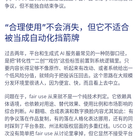
争议，但不能独自结束争议。
“合理使用”不会消失，但它不适合
被当成自动化挡箭牌
过去两年，平台和生成式 AI 服务最常见的一种防御口径，
是把“转化性”“二创”“戏仿”这些标签前置到系统逻辑里。只
要内容长得足够不像原作、听起来有改动、或者系统给出一
个低风险分值，就倾向于把投诉压回去。这个思路在大规模
分发环境里很诱人，因为便宜、快，而且看上去中立。
问题在于，fair use 从来就不是一个纯技术判定。它依赖具
体语境，也依赖对用途、替代效果、使用比例和市场影响的
综合判断。AI 翻唱、合成表演和数字换脸内容尤其如此：有
的争议落在作品复制，有的落在人格化表达挪用，还有的同
时踩到了平台条款、州法和版权层面的多重红线。USCO 这
次没有简单把 fair use 从讨论里拿掉，但它显然不接受平台